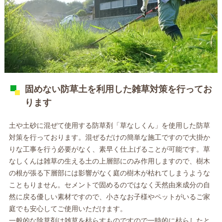
固めない防草土を利用した雑草対策を行ってお
ります
土や土砂に混ぜて使用する防草剤「草なしくん」を使用した防草
対策を行っております。混ぜるだけの簡単な施工ですので大掛か
りな工事を行う必要がなく、素早く仕上げることが可能です。草
なしくんは雑草の生える土の上層部にのみ作用しますので、樹木
の根が張る下層部には影響がなく庭の樹木が枯れてしまうような
こともりません。セメントで固めるのではなく天然由来成分の自
然に戻る優しい素材ですので、小さなお子様やペットがいるご家
庭でも安心してご使用いただけます。
一般的な除草剤は雑草を枯らすものですので一時的に枯らしたと