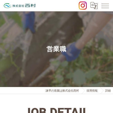
営業職
諫早の造園は株式会社西村
採用情報
詳細
JOB DETAIL