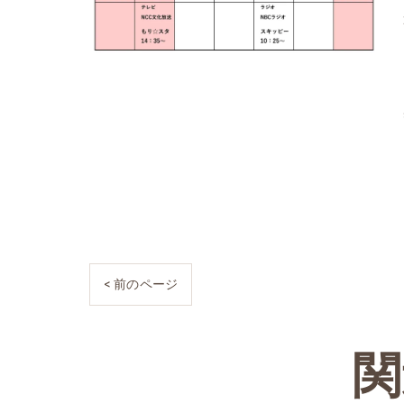
< 前のページ
関