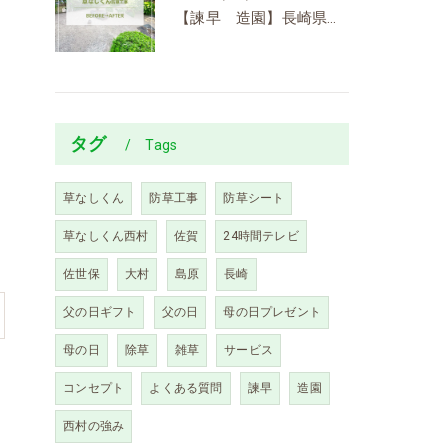
【諫早 造園】長崎県での草なしくん施工事例を更新しました
ッ
？
タグ
Tags
草なしくん
防草工事
防草シート
！
草なしくん西村
佐賀
24時間テレビ
佐世保
大村
島原
長崎
父の日ギフト
父の日
母の日プレゼント
母の日
除草
雑草
サービス
コンセプト
よくある質問
諫早
造園
西村の強み