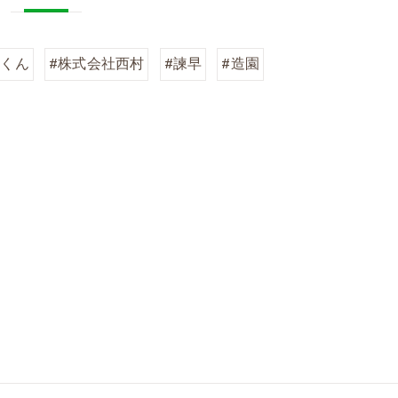
しくん
#株式会社西村
#諫早
#造園