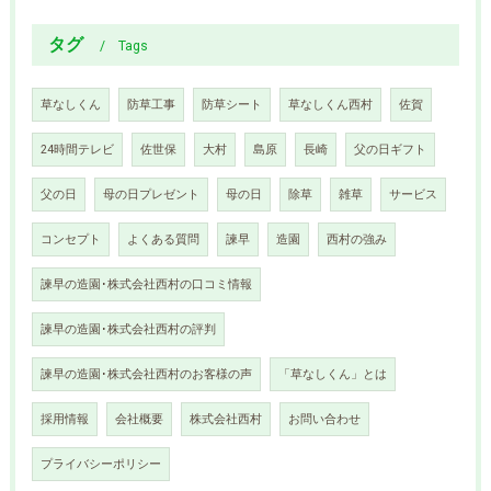
タグ
Tags
草なしくん
防草工事
防草シート
草なしくん西村
佐賀
24時間テレビ
佐世保
大村
島原
長崎
父の日ギフト
父の日
母の日プレゼント
母の日
除草
雑草
サービス
コンセプト
よくある質問
諫早
造園
西村の強み
諫早の造園･株式会社西村の口コミ情報
諫早の造園･株式会社西村の評判
諫早の造園･株式会社西村のお客様の声
「草なしくん」とは
採用情報
会社概要
株式会社西村
お問い合わせ
プライバシーポリシー