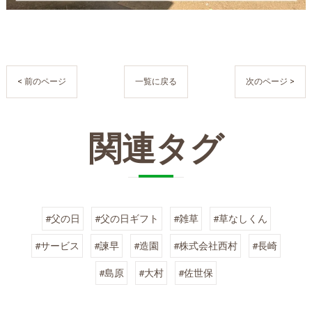
< 前のページ
一覧に戻る
次のページ >
関連タグ
#父の日
#父の日ギフト
#雑草
#草なしくん
#サービス
#諫早
#造園
#株式会社西村
#長崎
#島原
#大村
#佐世保