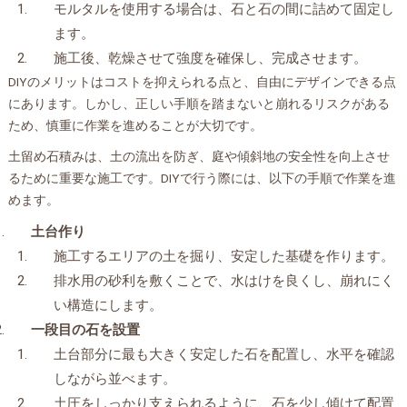
モルタルを使用する場合は、石と石の間に詰めて固定し
ます。
施工後、乾燥させて強度を確保し、完成させます。
DIYのメリットはコストを抑えられる点と、自由にデザインできる点
にあります。しかし、正しい手順を踏まないと崩れるリスクがある
ため、慎重に作業を進めることが大切です。
土留め石積みは、土の流出を防ぎ、庭や傾斜地の安全性を向上させ
るために重要な施工です。DIYで行う際には、以下の手順で作業を進
めます。
土台作り
施工するエリアの土を掘り、安定した基礎を作ります。
排水用の砂利を敷くことで、水はけを良くし、崩れにく
い構造にします。
一段目の石を設置
土台部分に最も大きく安定した石を配置し、水平を確認
しながら並べます。
土圧をしっかり支えられるように、石を少し傾けて配置