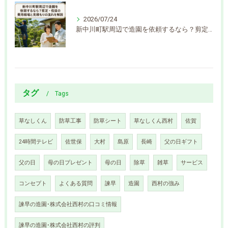
2026/07/24
新中川町駅周辺で造園を依頼するなら？剪定・伐採の費用相場と見積もりの流れを解説
タグ
Tags
草なしくん
防草工事
防草シート
草なしくん西村
佐賀
24時間テレビ
佐世保
大村
島原
長崎
父の日ギフト
父の日
母の日プレゼント
母の日
除草
雑草
サービス
コンセプト
よくある質問
諫早
造園
西村の強み
諫早の造園･株式会社西村の口コミ情報
諫早の造園･株式会社西村の評判