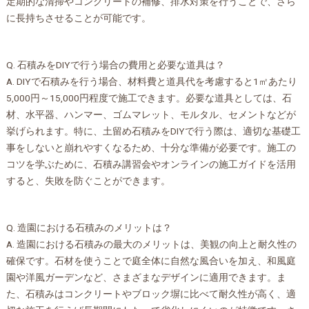
定期的な清掃やコンクリートの補修、排水対策を行うことで、さら
に長持ちさせることが可能です。
Q. 石積みをDIYで行う場合の費用と必要な道具は？
A. DIYで石積みを行う場合、材料費と道具代を考慮すると1㎡あたり
5,000円～15,000円程度で施工できます。必要な道具としては、石
材、水平器、ハンマー、ゴムマレット、モルタル、セメントなどが
挙げられます。特に、土留め石積みをDIYで行う際は、適切な基礎工
事をしないと崩れやすくなるため、十分な準備が必要です。施工の
コツを学ぶために、石積み講習会やオンラインの施工ガイドを活用
すると、失敗を防ぐことができます。
Q. 造園における石積みのメリットは？
A. 造園における石積みの最大のメリットは、美観の向上と耐久性の
確保です。石材を使うことで庭全体に自然な風合いを加え、和風庭
園や洋風ガーデンなど、さまざまなデザインに適用できます。ま
た、石積みはコンクリートやブロック塀に比べて耐久性が高く、適