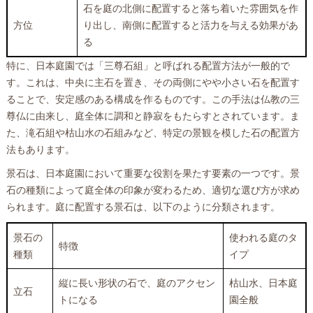
石を庭の北側に配置すると落ち着いた雰囲気を作
方位
り出し、南側に配置すると活力を与える効果があ
る
特に、日本庭園では「三尊石組」と呼ばれる配置方法が一般的で
す。これは、中央に主石を置き、その両側にやや小さい石を配置す
ることで、安定感のある構成を作るものです。この手法は仏教の三
尊仏に由来し、庭全体に調和と静寂をもたらすとされています。ま
た、滝石組や枯山水の石組みなど、特定の景観を模した石の配置方
法もあります。
景石は、日本庭園において重要な役割を果たす要素の一つです。景
石の種類によって庭全体の印象が変わるため、適切な選び方が求め
られます。庭に配置する景石は、以下のように分類されます。
景石の
使われる庭のタ
特徴
種類
イプ
縦に長い形状の石で、庭のアクセン
枯山水、日本庭
立石
トになる
園全般