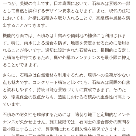
一つが、美観の向上です。日本庭園において、石積みは景観の一部
として自然と調和するデザイン要素となります。また、現代の住宅
においても、外構に石積みを取り入れることで、高級感や風格を演
出することができます。
機能的な面では、石積みは土留めや傾斜地の補強にも利用されま
す。特に、雨水による浸食を防ぎ、地盤を安定させるために活用さ
れることが多いです。適切に設計された石積みは、長期的に安定し
た構造を維持できるため、庭や外構のメンテナンスを最小限に抑え
ることができます。
さらに、石積みは自然素材を利用するため、環境への負荷が少ない
点も魅力です。コンクリート構造と比べても、石積みは周囲の自然
と調和しやすく、持続可能な景観づくりに貢献できます。そのた
め、環境保全の観点からも、造園における石積みの重要性は高まっ
ています。
石積みの耐久性を確保するためには、適切な施工と定期的なメンテ
ナンスが欠かせません。施工段階では、石同士の接合部分の隙間を
最小限にすることで、長期間にわたる耐久性を確保できます。ま