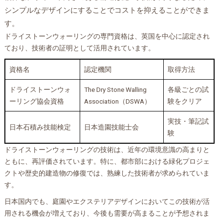
シンプルなデザインにすることでコストを抑えることができま
す。
ドライストーンウォーリングの専門資格は、英国を中心に認定され
ており、技術者の証明として活用されています。
資格名
認定機関
取得方法
ドライストーンウォ
The Dry Stone Walling
各級ごとの試
ーリング協会資格
Association（DSWA）
験をクリア
実技・筆記試
日本石積み技能検定
日本造園技能士会
験
ドライストーンウォーリングの技術は、近年の環境意識の高まりと
ともに、再評価されています。特に、都市部における緑化プロジェ
クトや歴史的建造物の修復では、熟練した技術者が求められていま
す。
日本国内でも、庭園やエクステリアデザインにおいてこの技術が活
用される機会が増えており、今後も需要が高まることが予想されま