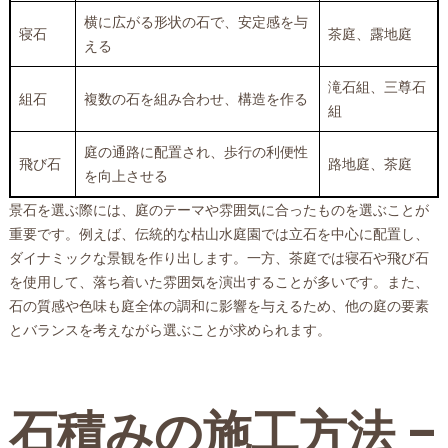
横に広がる形状の石で、安定感を与
寝石
茶庭、露地庭
える
滝石組、三尊石
組石
複数の石を組み合わせ、構造を作る
組
庭の通路に配置され、歩行の利便性
飛び石
路地庭、茶庭
を向上させる
景石を選ぶ際には、庭のテーマや雰囲気に合ったものを選ぶことが
重要です。例えば、伝統的な枯山水庭園では立石を中心に配置し、
ダイナミックな景観を作り出します。一方、茶庭では寝石や飛び石
を使用して、落ち着いた雰囲気を演出することが多いです。また、
石の質感や色味も庭全体の調和に影響を与えるため、他の庭の要素
とバランスを考えながら選ぶことが求められます。
石積みの施工方法 –