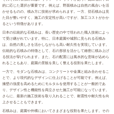
的に応じた選択が重要です。例えば、野面積みは自然の風合いを活
かせるものの、積み方に技術が求められます。一方、切石積みは見
た目が整いやすく、施工の安定性が高いですが、加工コストがかか
るという特徴があります。
日本の伝統的な石積みは、長い歴史の中で培われた職人技術によっ
て受け継がれています。特に、日本庭園や城郭に見られる石積み
は、自然の美しさを活かしながらも高い耐久性を実現しています。
伝統的な石積みの特徴として、石の形状を活かして緻密に積み上げ
る技法が挙げられます。また、石の配置には風水的な意味が込めら
れることもあり、庭園の景観を美しく整える役割を果たします。
一方で、モダンな石積みは、コンクリートや金属と組み合わせるこ
とで、より現代的なデザインに仕上げることが可能です。例えば、
擁壁の強度を高めるためにモルタルを使用することが一般的であ
り、デザイン性と機能性を両立させた施工が可能になっています。
さらに、最新の施工技術を取り入れることで、耐震性や耐久性を向
上させることもできます。
石積みは、庭園や外構においてさまざまな役割を果たします。その