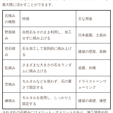
最大限に活かすことができます。
石積み
特徴
主な用途
の種類
野面積
自然石をそのまま利用し、加工
日本庭園、土留め
み
せずに積み上げる
切石積
石を加工して規則的に積み上げ
建築の壁面、装飾
み
る
さまざまな大きさの石をランダ
乱積み
造園、外構
ムに積み上げる
モルタルなどを使わず、石の重
ドライストーンウ
空積み
さで固定する
ォーリング
モルタルを使用し、しっかりと
練積み
建築の基礎、擁壁
固定する
それぞれの石積みにはメリット・デメリットがあり、施工場所や目