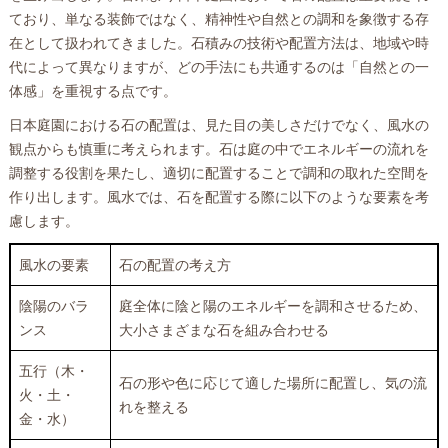
ており、単なる装飾ではなく、精神性や自然との調和を象徴する存
在として扱われてきました。石積みの技術や配置方法は、地域や時
代によって異なりますが、どの手法にも共通するのは「自然との一
体感」を重視する点です。
日本庭園における石の配置は、見た目の美しさだけでなく、風水の
観点からも慎重に考えられます。石は庭の中でエネルギーの流れを
調整する役割を果たし、適切に配置することで調和の取れた空間を
作り出します。風水では、石を配置する際に以下のような要素を考
慮します。
風水の要素
石の配置の考え方
陰陽のバラ
庭全体に陰と陽のエネルギーを調和させるため、
ンス
大小さまざまな石を組み合わせる
五行（木・
石の形や色に応じて適した場所に配置し、気の流
火・土・
れを整える
金・水）