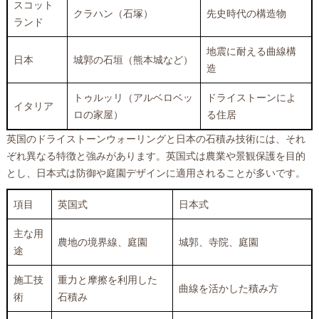
スコット
クラハン（石塚）
先史時代の構造物
ランド
地震に耐える曲線構
日本
城郭の石垣（熊本城など）
造
トゥルッリ（アルベロベッ
ドライストーンによ
イタリア
ロの家屋）
る住居
英国のドライストーンウォーリングと日本の石積み技術には、それ
ぞれ異なる特徴と強みがあります。英国式は農業や景観保護を目的
とし、日本式は防御や庭園デザインに適用されることが多いです。
項目
英国式
日本式
主な用
農地の境界線、庭園
城郭、寺院、庭園
途
施工技
重力と摩擦を利用した
曲線を活かした積み方
術
石積み