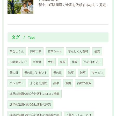
新中川町駅周辺で造園を依頼するなら？剪定・伐採の費用相場と見積もりの流れを解説
タグ
Tags
草なしくん
防草工事
防草シート
草なしくん西村
佐賀
24時間テレビ
佐世保
大村
島原
長崎
父の日ギフト
父の日
母の日プレゼント
母の日
除草
雑草
サービス
コンセプト
よくある質問
諫早
造園
西村の強み
諫早の造園･株式会社西村の口コミ情報
諫早の造園･株式会社西村の評判
諫早の造園･株式会社西村のお客様の声
「草なしくん」とは