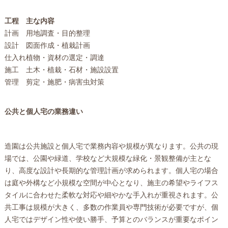
工程
主な内容
計画
用地調査・目的整理
設計
図面作成・植栽計画
仕入れ
植物・資材の選定・調達
施工
土木・植栽・石材・施設設置
管理
剪定・施肥・病害虫対策
公共と個人宅の業務違い
造園は公共施設と個人宅で業務内容や規模が異なります。公共の現
場では、公園や緑道、学校など大規模な緑化・景観整備が主とな
り、高度な設計や長期的な管理計画が求められます。個人宅の場合
は庭や外構など小規模な空間が中心となり、施主の希望やライフス
タイルに合わせた柔軟な対応や細やかな手入れが重視されます。公
共工事は規模が大きく、多数の作業員や専門技術が必要ですが、個
人宅ではデザイン性や使い勝手、予算とのバランスが重要なポイン