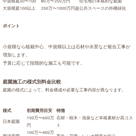
中規模庭
30〜100
80万〜250万円
住宅地の本格的な庭園
大規模庭
100以上
250万〜1000万円超
公共スペースの外構緑化
ポイント
小規模なら植栽中心、中規模以上は石材や水景など複合工事が
増加します。
予算に応じて段階的な施工も可能です。
庭園施工の様式別料金比較
庭園の様式によって、料金構成や必要な工事内容が異なります。
様式
初期費用目安
特徴
150万〜600万
石材・樹木・池泉など本格素材が高コス
日本庭園
円
ト
100万〜400万