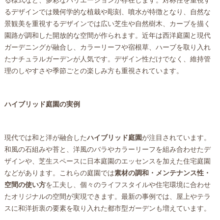
る様式など、多彩なバリエーションが存在します。対称性を重視す
るデザインでは幾何学的な植栽や彫刻、噴水が特徴となり、自然な
景観美を重視するデザインでは広い芝生や自然樹木、カーブを描く
園路が調和した開放的な空間が作られます。近年は西洋庭園と現代
ガーデニングが融合し、カラーリーフや宿根草、ハーブを取り入れ
たナチュラルガーデンが人気です。デザイン性だけでなく、維持管
理のしやすさや季節ごとの楽しみ方も重視されています。
ハイブリッド庭園の実例
現代では和と洋が融合した
ハイブリッド庭園
が注目されています。
和風の石組みや苔と、洋風のバラやカラーリーフを組み合わせたデ
ザインや、芝生スペースに日本庭園のエッセンスを加えた住宅庭園
などがあります。これらの庭園では
素材の調和・メンテナンス性・
空間の使い方
を工夫し、個々のライフスタイルや住宅環境に合わせ
たオリジナルの空間が実現できます。最新の事例では、屋上やテラ
スに和洋折衷の要素を取り入れた都市型ガーデンも増えています。