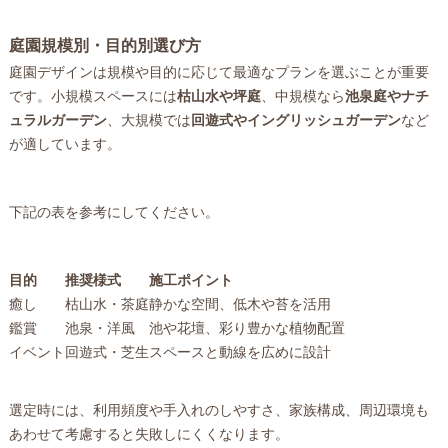
庭園規模別・目的別選び方
庭園デザインは規模や目的に応じて最適なプランを選ぶことが重要
です。小規模スペースには
枯山水や坪庭
、中規模なら
池泉庭やナチ
ュラルガーデン
、大規模では
回遊式やイングリッシュガーデン
など
が適しています。
下記の表を参考にしてください。
目的
推奨様式
施工ポイント
癒し
枯山水・茶庭
静かな空間、低木や苔を活用
鑑賞
池泉・洋風
池や花壇、彩り豊かな植物配置
イベント
回遊式・芝生
スペースと動線を広めに設計
選定時には、利用頻度や手入れのしやすさ、家族構成、周辺環境も
あわせて考慮すると失敗しにくくなります。