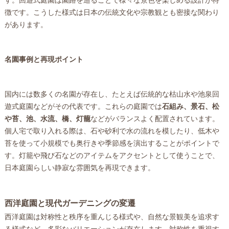
す。回遊式庭園は園路を巡ることで様々な景色を楽しめる設計が特
徴です。こうした様式は日本の伝統文化や宗教観とも密接な関わり
があります。
名園事例と再現ポイント
国内には数多くの名園が存在し、たとえば伝統的な枯山水や池泉回
遊式庭園などがその代表です。これらの庭園では
石組み、景石、松
や苔、池、水流、橋、灯籠
などがバランスよく配置されています。
個人宅で取り入れる際は、石や砂利で水の流れを模したり、低木や
苔を使って小規模でも奥行きや季節感を演出することがポイントで
す。灯籠や飛び石などのアイテムをアクセントとして使うことで、
日本庭園らしい静寂な雰囲気を再現できます。
西洋庭園と現代ガーデニングの変遷
西洋庭園は対称性と秩序を重んじる様式や、自然な景観美を追求す