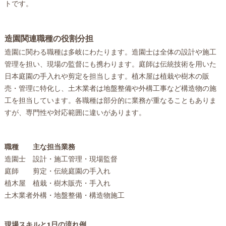
トです。
造園関連職種の役割分担
造園に関わる職種は多岐にわたります。造園士は全体の設計や施工
管理を担い、現場の監督にも携わります。庭師は伝統技術を用いた
日本庭園の手入れや剪定を担当します。植木屋は植栽や樹木の販
売・管理に特化し、土木業者は地盤整備や外構工事など構造物の施
工を担当しています。各職種は部分的に業務が重なることもありま
すが、専門性や対応範囲に違いがあります。
職種
主な担当業務
造園士
設計・施工管理・現場監督
庭師
剪定・伝統庭園の手入れ
植木屋
植栽・樹木販売・手入れ
土木業者
外構・地盤整備・構造物施工
現場スキルと1日の流れ例