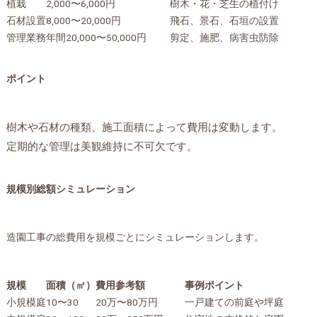
植栽
2,000〜6,000円
樹木・花・芝生の植付け
石材設置
8,000〜20,000円
飛石、景石、石垣の設置
管理業務
年間20,000〜50,000円
剪定、施肥、病害虫防除
ポイント
樹木や石材の種類、施工面積によって費用は変動します。
定期的な管理は美観維持に不可欠です。
規模別総額シミュレーション
造園工事の総費用を規模ごとにシミュレーションします。
規模
面積（㎡）
費用参考額
事例ポイント
小規模庭
10〜30
20万〜80万円
一戸建ての前庭や坪庭