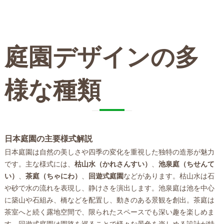
庭園デザインの多
様な種類
日本庭園の主要様式解説
日本庭園は自然の美しさや四季の変化を重視した独特の造形が魅力
です。主な様式には、
枯山水（かれさんすい）
、
池泉庭（ちせんて
い）
、
茶庭（ちゃにわ）
、
回遊式庭園
などがあります。枯山水は石
や砂で水の流れを表現し、静けさを演出します。池泉庭は池を中心
に築山や石組み、橋などを配置し、動きのある景観を創出。茶庭は
茶室へと続く露地空間で、限られたスペースでも深い趣を楽しめま