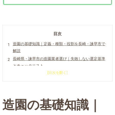
目次
造園の基礎知識｜定義・種類・役割を長崎・諫早市で
解説
長崎県・諫早市の造園業者選び｜失敗しない選定基準
とチェックリスト
造園費用の目安と見積もり内訳｜剪定・伐採・草刈り
ごとの料金ガイド
よく利用されている造園サービスの種類
諫早市の造園サービスについて
造園の基礎知識｜
諫早市で造園が選ばれる理由
諫早市について