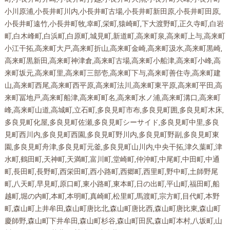
小川原浦,小長井町川内,小長井町古場,小長井町新田原,小長井町田原,
小長井町遠竹,小長井町牧,幸町,栄町,猿崎町,下大渡野町,正久寺町,白岩
町,白木峰町,白浜町,白原町,城見町,新道町,高来町泉,高来町上与,高来町
小江干拓,高来町大戸,高来町折山,高来町金崎,高来町汲水,高来町黒崎,
高来町黒新田,高来町神津倉,高来町古場,高来町小船津,高来町小峰,高
来町坂元,高来町里,高来町三部壱,高来町下与,高来町善住寺,高来町建
山,高来町西尾,高来町西平原,高来町法川,高来町東平原,高来町平田,高
来町冨地戸,高来町船津,高来町町名,高来町水ノ浦,高来町溝口,高来町
峰,高来町山道,高城町,立石町,多良見町市布,多良見町囲,多良見町木床,
多良見町化屋,多良見町佐瀬,多良見町シーサイド,多良見町中里,多良
見町西川内,多良見町西園,多良見町野川内,多良見町野副,多良見町東
園,多良見町舟津,多良見町元釜,多良見町山川内,中央干拓,津久葉町,津
水町,鶴田町,天神町,天満町,富川町,堂崎町,仲沖町,中尾町,中田町,中通
町,長田町,長野町,西栄田町,西小路町,西郷町,西里町,野中町,土師野尾
町,八天町,早見町,原口町,東小路町,東本町,日の出町,平山町,福田町,船
越町,堀の内町,本町,本明町,真崎町,松里町,馬渡町,宗方町,目代町,本野
町,森山町上井牟田,森山町唐比北,森山町唐比西,森山町唐比東,森山町
慶師野,森山町下井牟田,森山町杉谷,森山町田尻,森山町本村,八坂町,山