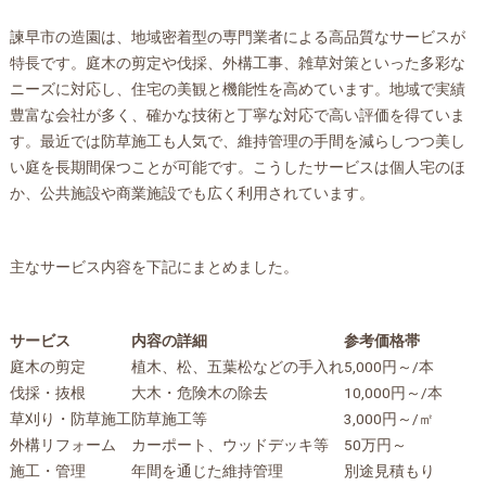
諫早市の造園は、地域密着型の専門業者による高品質なサービスが
特長です。庭木の剪定や伐採、外構工事、雑草対策といった多彩な
ニーズに対応し、住宅の美観と機能性を高めています。地域で実績
豊富な会社が多く、確かな技術と丁寧な対応で高い評価を得ていま
す。最近では防草施工も人気で、維持管理の手間を減らしつつ美し
い庭を長期間保つことが可能です。こうしたサービスは個人宅のほ
か、公共施設や商業施設でも広く利用されています。
主なサービス内容を下記にまとめました。
サービス
内容の詳細
参考価格帯
庭木の剪定
植木、松、五葉松などの手入れ
5,000円～/本
伐採・抜根
大木・危険木の除去
10,000円～/本
草刈り・防草施工
防草施工等
3,000円～/㎡
外構リフォーム
カーポート、ウッドデッキ等
50万円～
施工・管理
年間を通じた維持管理
別途見積もり