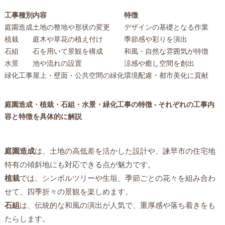
工事種別
内容
特徴
庭園造成
土地の整地や形状の変更
デザインの基礎となる作業
植栽
庭木や草花の植え付け
季節感や彩りを演出
石組
石を用いて景観を構成
和風・自然な雰囲気が特徴
水景
池や流れの設置
涼感や癒し空間を創出
緑化工事
屋上・壁面・公共空間の緑化
環境配慮・都市美化に貢献
庭園造成・植栽・石組・水景・緑化工事の特徴 - それぞれの工事内
容と特徴を具体的に解説
庭園造成
は、土地の高低差を活かした設計や、諫早市の住宅地
特有の傾斜地にも対応できる点が魅力です。
植栽
では、シンボルツリーや生垣、季節ごとの花々を組み合わ
せて、四季折々の景観を楽しめます。
石組
は、伝統的な和風の演出が人気で、重厚感や落ち着きをも
たらします。