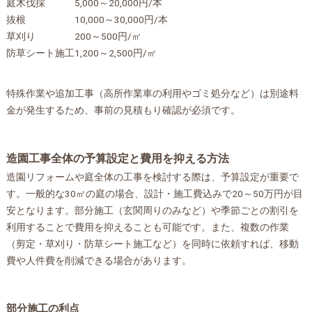
庭木伐採
5,000～20,000円/本
抜根
10,000～30,000円/本
草刈り
200～500円/㎡
防草シート施工
1,200～2,500円/㎡
特殊作業や追加工事（高所作業車の利用やゴミ処分など）は別途料
金が発生するため、事前の見積もり確認が必須です。
造園工事全体の予算設定と費用を抑える方法
造園リフォームや庭全体の工事を検討する際は、予算設定が重要で
す。一般的な30㎡の庭の場合、設計・施工費込みで20～50万円が目
安となります。部分施工（玄関周りのみなど）や季節ごとの割引を
利用することで費用を抑えることも可能です。また、複数の作業
（剪定・草刈り・防草シート施工など）を同時に依頼すれば、移動
費や人件費を削減できる場合があります。
部分施工の利点