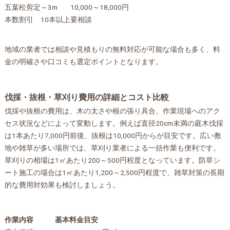
五葉松剪定
～3m
10,000～18,000円
本数割引
10本以上
要相談
地域の業者では相談や見積もりの無料対応が可能な場合も多く、料
金の明確さや口コミも選定ポイントとなります。
伐採・抜根・草刈り費用の詳細とコスト比較
伐採や抜根の費用は、木の太さや根の張り具合、作業現場へのアク
セス状況などによって変動します。例えば直径20cm未満の庭木伐採
は1本あたり7,000円前後、抜根は10,000円からが目安です。広い敷
地や雑草が多い場所では、草刈り業者による一括作業も便利です。
草刈りの相場は1㎡あたり200～500円程度となっています。防草シ
ート施工の場合は1㎡あたり1,200～2,500円程度で、雑草対策の長期
的な費用対効果も検討しましょう。
作業内容
基本料金目安