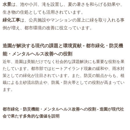
水景
は、池や小川、滝を設置し、夏の暑さを和らげる効果や、
生き物の住処としても活用されています。
緑化工事
は、公共施設やマンションの屋上に緑を取り入れる事
例が増え、都市環境の改善に役立っています。
造園が解決する現代の課題と環境貢献 - 都市緑化・防災機
能・メンタルヘルス改善への役割
近年、造園は美観だけでなく社会的な課題解決にも重要な役割を果
たしています。都市部ではヒートアイランド現象の緩和や、雨水対
策としての緑化が注目されています。また、防災の観点からも、植
栽による土砂流出防止や、防風・防火帯としての役割が高まってい
ます。
都市緑化・防災機能・メンタルヘルス改善への役割 - 造園が現代社
会で果たす多角的な価値を説明