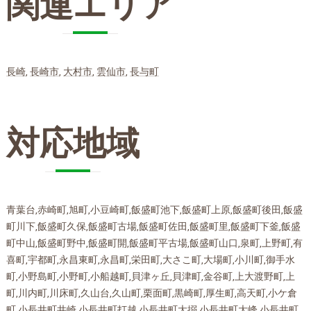
関連エリア
長崎
,
長崎市
,
大村市
,
雲仙市
,
長与町
対応地域
青葉台,赤崎町,旭町,小豆崎町,飯盛町池下,飯盛町上原,飯盛町後田,飯盛
町川下,飯盛町久保,飯盛町古場,飯盛町佐田,飯盛町里,飯盛町下釜,飯盛
町中山,飯盛町野中,飯盛町開,飯盛町平古場,飯盛町山口,泉町,上野町,有
喜町,宇都町,永昌東町,永昌町,栄田町,大さこ町,大場町,小川町,御手水
町,小野島町,小野町,小船越町,貝津ヶ丘,貝津町,金谷町,上大渡野町,上
町,川内町,川床町,久山台,久山町,栗面町,黒崎町,厚生町,高天町,小ケ倉
町,小長井町井崎,小長井町打越,小長井町大搦,小長井町大峰,小長井町