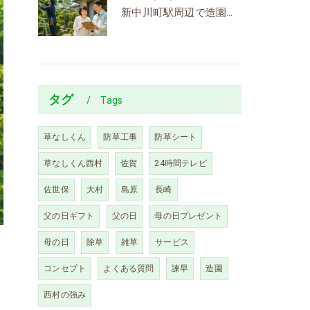
新中川町駅周辺で造園を依頼するなら？剪定・伐採の費用相場と見積もりの流れを解説
タグ
Tags
草なしくん
防草工事
防草シート
草なしくん西村
佐賀
24時間テレビ
佐世保
大村
島原
長崎
父の日ギフト
父の日
母の日プレゼント
母の日
除草
雑草
サービス
コンセプト
よくある質問
諫早
造園
い
西村の強み