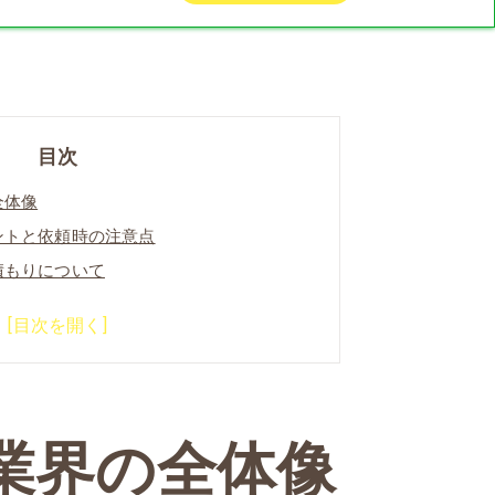
目次
全体像
ントと依頼時の注意点
積もりについて
徴と諫早市における事例
園について
園が選ばれる（求められる）理由について
いて
業界の全体像