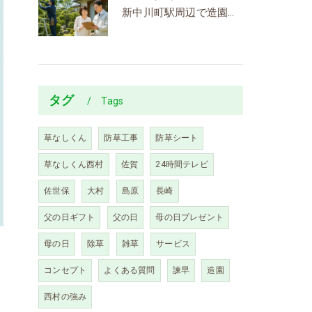
新中川町駅周辺で造園を依頼するなら？剪定・伐採の費用相場と見積もりの流れを解説
タグ
Tags
草なしくん
防草工事
防草シート
草なしくん西村
佐賀
24時間テレビ
佐世保
大村
島原
長崎
父の日ギフト
父の日
母の日プレゼント
母の日
除草
雑草
サービス
コンセプト
よくある質問
諫早
造園
西村の強み