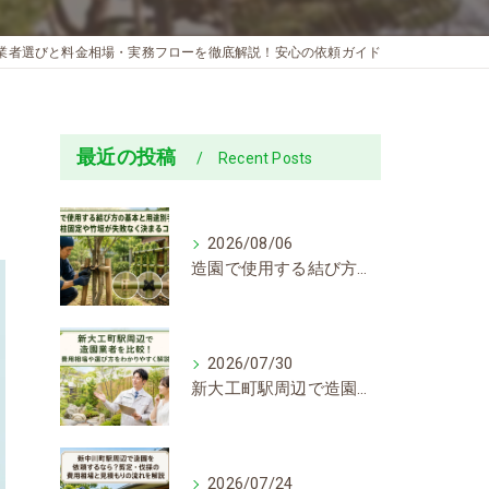
業者選びと料金相場・実務フローを徹底解説！安心の依頼ガイド
ド
最近の投稿
Recent Posts
2026/08/06
造園で使用する結び方の基本と用途別手順！支柱固定や竹垣が失敗なく決まるコツ
2026/07/30
新大工町駅周辺で造園業者を比較！費用相場や選び方をわかりやすく解説
2026/07/24