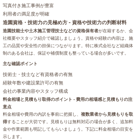
写真付き施工事例が豊富
利用者の満足度が明確
造園資格・技術力の見極め方 - 資格や技術力の判断材料
造園技能士や土木施工管理技士などの資格保有者
が在籍するか、会
社概要やスタッフ紹介で確認しましょう。資格や経験の内容は、施
工の品質や安全性の担保につながります。特に株式会社など組織体
制のある会社は、保証や補償制度も整っている場合が多いです。
主な確認ポイント
技術士・技士など有資格者の有無
経験年数や建設業許可の有無
会社の事業内容やスタッフ構成
料金相場と見積もり取得のポイント - 費用の相場感と見積もりの注
意点
料金相場や費用の内訳を事前に把握し、
複数業者から見積もりを取
得
することが大切です。見積もりは無料対応の場合が多く、追加料
金や作業範囲も明記してもらいましょう。下記に料金相場の目安を
示します。