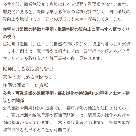
公共空間、商業施設まで多岐にわたる場面で重要視されています。
歴史的に見ると、造園は単なる美観の追求だけでなく、居住環境の
質向上や地域コミュニティの形成にも大きく寄与してきました。
住宅向け造園の特徴と事例 - 生活空間の質向上に寄与する庭づくり
の視点
住宅向け造園は、住まいに自然の潤いを加え、快適な暮らしを実現
します。例えば、諫早市や長崎周辺では、四季折々の植木やパノラ
マデザインを取り入れた施工事例が多く見られます。
庭師による定期的な管理
家族で楽しめる空間づくり
住宅の価値向上に貢献
公共・商業施設の造園事例 - 都市緑化や施設緑化の事例と土木・建
設との関係
公共施設や商業施設の造園では、都市緑化の推進が注目されていま
す。西九州新幹線諫早駅や西諫早駅通では、駅周辺の緑化や歩行空
間の整備が進んでいます。土木・建設業者との連携で、持続可能な
都市空間を創出することが可能です。