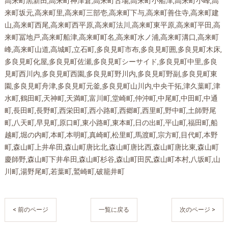
高来町黒新田,高来町神津倉,高来町古場,高来町小船津,高来町小峰,高
来町坂元,高来町里,高来町三部壱,高来町下与,高来町善住寺,高来町建
山,高来町西尾,高来町西平原,高来町法川,高来町東平原,高来町平田,高
来町冨地戸,高来町船津,高来町町名,高来町水ノ浦,高来町溝口,高来町
峰,高来町山道,高城町,立石町,多良見町市布,多良見町囲,多良見町木床,
多良見町化屋,多良見町佐瀬,多良見町シーサイド,多良見町中里,多良
見町西川内,多良見町西園,多良見町野川内,多良見町野副,多良見町東
園,多良見町舟津,多良見町元釜,多良見町山川内,中央干拓,津久葉町,津
水町,鶴田町,天神町,天満町,富川町,堂崎町,仲沖町,中尾町,中田町,中通
町,長田町,長野町,西栄田町,西小路町,西郷町,西里町,野中町,土師野尾
町,八天町,早見町,原口町,東小路町,東本町,日の出町,平山町,福田町,船
越町,堀の内町,本町,本明町,真崎町,松里町,馬渡町,宗方町,目代町,本野
町,森山町上井牟田,森山町唐比北,森山町唐比西,森山町唐比東,森山町
慶師野,森山町下井牟田,森山町杉谷,森山町田尻,森山町本村,八坂町,山
川町,湯野尾町,若葉町,鷲崎町,破籠井町
< 前のページ
一覧に戻る
次のページ >