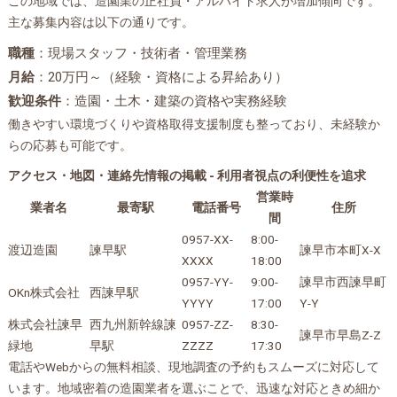
この地域では、造園業の正社員・アルバイト求人が増加傾向です。
主な募集内容は以下の通りです。
職種
：現場スタッフ・技術者・管理業務
月給
：20万円～（経験・資格による昇給あり）
歓迎条件
：造園・土木・建築の資格や実務経験
働きやすい環境づくりや資格取得支援制度も整っており、未経験か
らの応募も可能です。
アクセス・地図・連絡先情報の掲載 - 利用者視点の利便性を追求
営業時
業者名
最寄駅
電話番号
住所
間
0957-XX-
8:00-
渡辺造園
諫早駅
諫早市本町X-X
XXXX
18:00
0957-YY-
9:00-
諫早市西諫早町
OKn株式会社
西諫早駅
YYYY
17:00
Y-Y
株式会社諫早
西九州新幹線諫
0957-ZZ-
8:30-
諫早市早島Z-Z
緑地
早駅
ZZZZ
17:30
電話やWebからの無料相談、現地調査の予約もスムーズに対応して
います。地域密着の造園業者を選ぶことで、迅速な対応ときめ細か