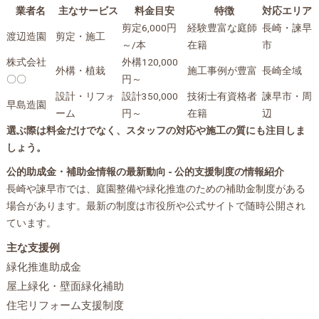
業者名
主なサービス
料金目安
特徴
対応エリア
剪定6,000円
経験豊富な庭師
長崎・諫早
渡辺造園
剪定・施工
～/本
在籍
市
株式会社
外構120,000
外構・植栽
施工事例が豊富
長崎全域
〇〇
円～
設計・リフォ
設計350,000
技術士有資格者
諫早市・周
早島造園
ーム
円～
在籍
辺
選ぶ際は料金だけでなく、スタッフの対応や施工の質にも注目しま
しょう。
公的助成金・補助金情報の最新動向 - 公的支援制度の情報紹介
長崎や諫早市では、庭園整備や緑化推進のための補助金制度がある
場合があります。最新の制度は市役所や公式サイトで随時公開され
ています。
主な支援例
緑化推進助成金
屋上緑化・壁面緑化補助
住宅リフォーム支援制度