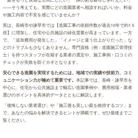
――そう考えても、実際にどの造園業者へ相談すればいいか、料金
や施工内容で不安を感じていませんか？
実は、長崎市や諫早市では【造園工事の依頼件数が過去10年で約1.5
倍】に増加し、住宅や公共施設の緑化需要が高まっています。一方
で、「追加費用が発生した」「イメージと違う仕上がりだった」な
どのトラブルも少なくありません。専門資格（例：造園施工管理技
士）を持つスタッフが在籍する業者の選定や、施工事例・口コミの
チェックが失敗を防ぐカギとなります。
安心できる造園を実現するためには、地域での実績や技術力、コミ
ュニケーション力が極めて重要です。
本記事では、長崎・諫早市を
中心に、住宅から公共施設まで幅広い造園事例や、費用相場・業者
選びのポイントを具体的データとともに解説します。
「後悔しない業者選び」や「施工後も美しい庭を維持するコツ」ま
で、あなたの悩みを解決できるヒントが満載です。ぜひ最後までご
覧ください。