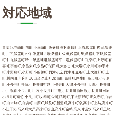
対応地域
青葉台,赤崎町,旭町,小豆崎町,飯盛町池下,飯盛町上原,飯盛町後田,飯盛
町川下,飯盛町久保,飯盛町古場,飯盛町佐田,飯盛町里,飯盛町下釜,飯盛
町中山,飯盛町野中,飯盛町開,飯盛町平古場,飯盛町山口,泉町,上野町,有
喜町,宇都町,永昌東町,永昌町,栄田町,大さこ町,大場町,小川町,御手水
町,小野島町,小野町,小船越町,貝津ヶ丘,貝津町,金谷町,上大渡野町,上
町,川内町,川床町,久山台,久山町,栗面町,黒崎町,厚生町,高天町,小ケ倉
町,小長井町井崎,小長井町打越,小長井町大搦,小長井町大峰,小長井町
小川原浦,小長井町川内,小長井町古場,小長井町新田原,小長井町田原,
小長井町遠竹,小長井町牧,幸町,栄町,猿崎町,下大渡野町,正久寺町,白岩
町,白木峰町,白浜町,白原町,城見町,新道町,高来町泉,高来町上与,高来町
小江干拓,高来町大戸,高来町折山,高来町金崎,高来町汲水,高来町黒崎,