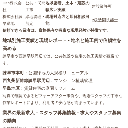
OKn株式会
公共・民間
地域密着、土木・建設の
建設業許可
社
工事
幅広い実績
株式会社諫
緑地管理・
現場対応力と即日相談可
2級造園技能士
早緑地
剪定
能
信頼できる業者は、資格保有や豊富な現場経験が特徴です。
地域別施工実績と現場レポート - 地名と施工例で信頼性を
高める
諫早市や西諫早駅周辺では、公共施設や住宅の施工実績が豊富で
す。
諫早市本町
：公園緑地の大規模リニューアル
西九州新幹線諫早駅周辺
：マンション植栽管理
早島地区
：賃貸住宅の庭園リフォーム
写真で確認できるビフォーアフター事例や、現場スタッフの丁寧な
作業レポートにより、利用者の安心感が高まっています。
業界の最新求人・スタッフ募集情報 - 求人やスタッフ募集
の動向