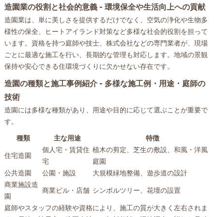
造園業の役割と社会的意義 - 環境保全や生活向上への貢献
造園業は、単に美しさを提供するだけでなく、空気の浄化や生物多
様性の保全、ヒートアイランド対策など多様な社会的役割を担って
います。資格を持つ庭師や技士、株式会社などの専門業者が、現場
ごとに最適な施工を行い、長期的な管理も対応します。地域の景観
保持や安心できる住環境づくりに欠かせない存在です。
造園の種類と施工事例紹介 - 多様な施工例・用途・庭師の
技術
造園には多様な種類があり、用途や目的に応じて選ぶことが重要で
す。
種類
主な用途
特徴
個人宅・賃貸住
植木の剪定、芝生の敷設、和風・洋風
住宅造園
宅
庭園
公共造園
公園・施設
大規模緑地整備、遊歩道の設計
商業施設造
商業ビル・店舗
シンボルツリー、花壇の設置
園
庭師やスタッフの経験や資格により、施工の質が大きく左右されま