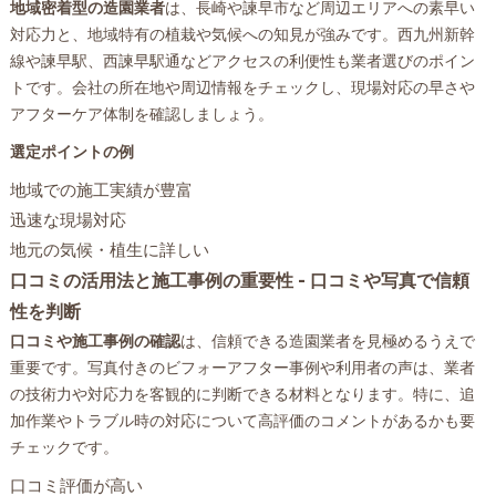
地域密着型の造園業者
は、長崎や諫早市など周辺エリアへの素早い
対応力と、地域特有の植栽や気候への知見が強みです。西九州新幹
線や諫早駅、西諫早駅通などアクセスの利便性も業者選びのポイン
トです。会社の所在地や周辺情報をチェックし、現場対応の早さや
アフターケア体制を確認しましょう。
選定ポイントの例
地域での施工実績が豊富
迅速な現場対応
地元の気候・植生に詳しい
口コミの活用法と施工事例の重要性 - 口コミや写真で信頼
性を判断
口コミや施工事例の確認
は、信頼できる造園業者を見極めるうえで
重要です。写真付きのビフォーアフター事例や利用者の声は、業者
の技術力や対応力を客観的に判断できる材料となります。特に、追
加作業やトラブル時の対応について高評価のコメントがあるかも要
チェックです。
口コミ評価が高い