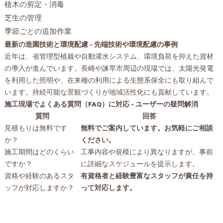
植木の剪定・消毒
芝生の管理
季節ごとの追加作業
最新の造園技術と環境配慮 - 先端技術や環境配慮の事例
近年は、省管理型植栽や自動灌水システム、環境負荷を抑えた資材
の導入が進んでいます。長崎や諫早市周辺の現場では、太陽光発電
を利用した照明や、在来種の利用による生態系保全にも取り組んで
います。持続可能な景観づくりが地域活性化にも貢献しています。
施工現場でよくある質問（FAQ）に対応 - ユーザーの疑問解消
質問
回答
見積もりは無料です
無料でご案内しています。お気軽にご相談
か？
ください。
施工期間はどのくらい
工事内容や規模により異なりますが、事前
ですか？
に詳細なスケジュールを提示します。
資格や経験のあるスタ
有資格者と経験豊富なスタッフが責任を持
ッフが対応しますか？
って対応します。