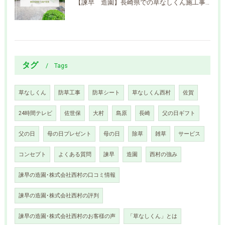
【諫早 造園】長崎県での草なしくん施工事例を更新しました
タグ
Tags
草なしくん
防草工事
防草シート
草なしくん西村
佐賀
24時間テレビ
佐世保
大村
島原
長崎
父の日ギフト
父の日
母の日プレゼント
母の日
除草
雑草
サービス
コンセプト
よくある質問
諫早
造園
西村の強み
諫早の造園･株式会社西村の口コミ情報
諫早の造園･株式会社西村の評判
諫早の造園･株式会社西村のお客様の声
「草なしくん」とは